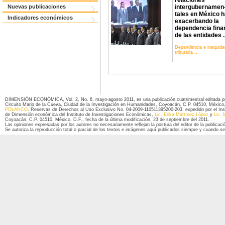
intergubernamen
Nuevas publicaciones
tales en México 
Indicadores económicos
exacerbando la
dependencia fina
de las entidades ..
Dependencia e inequida
tributaria ...
DIMENSIÓN ECONÓMICA, Vol. 2, No. 6, mayo-agosto 2011, es una publicación cuatrimestral editada por 
Circuito Mario de la Cueva, Ciudad de la Investigación en Humanidades, Coyoacán, C.P. 04510, México,
POLANCO
. Reservas de Derechos al Uso Exclusivo No. 04-2009-110511395200-203, expedido por el Insti
de Dimensión económica del Instituto de Investigaciones Económicas,
Lic. Erika Martínez López
y
Lic. 
Coyoacán, C.P. 04510, México, D.F., fecha de la última modificación, 23 de septiembre del 2011.
Las opiniones expresadas por los autores no necesariamente reflejan la postura del editor de la publicaci
Se autoriza la reproducción total o parcial de los textos e imágenes aquí publicados siempre y cuando se 