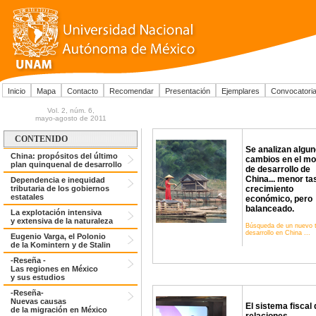
Inicio
Mapa
Contacto
Recomendar
Presentación
Ejemplares
Convocatori
Vol. 2, núm. 6,
mayo-agosto de 2011
CONTENIDO
Se analizan algu
China: propósitos del último
cambios en el mo
plan quinquenal de desarrollo
de desarrollo de
China... menor ta
Dependencia e inequidad
crecimiento
tributaria de los gobiernos
estatales
económico, pero
balanceado.
La explotación intensiva
y extensiva de la naturaleza
Búsqueda de un nuevo t
desarrollo en China ...
Eugenio Varga, el Polonio
de la Komintern y de Stalin
-Reseña -
Las regiones en México
y sus estudios
-Reseña-
Nuevas causas
El sistema fiscal 
de la migración en México
relaciones