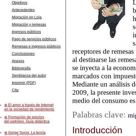
L
Objetivos
b
Antecedentes
h
Migración en Loja
Migración y remesas
s
Ingresos públicos
i
Pago de servicios públicos
s
Remesas e ingresos públicos
receptores de remesas 
Conclusiones
al destinarse las reme
Anexos
se inyecta a la econom
Bibliografía
marcados con impuestos
Semblanza del autor
Mediante un análisis d
Imprimir (PDF)
Cita
2009, la presente inv
medio del consumo es 
⊕ El amor a través de Internet
en la sociedad de rendimiento
Palabras clave:
mi
⊕ Formación de precios
del petróleo. Guía didáctica
Introducción
⊕ Gorge Soros: La teoría