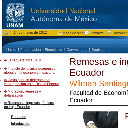
14 de marzo de 2012
Mapa de sitio
Contacto
Recomen
┇
┇ Inicio
┇ Presentación
┇ Ejemplares
┇ Convocatoria
┇ Registro
Remesas e ing
⊕ El paquete fiscal 2010
⊕ Impacto de la cirsis económica
Ecuador
global en la economía mexicana
⊕ Gasto público delegacional
Wilman Santia
y marginación en el Distrito Federal
Facultad de Economía
⊕ Migración, remesas y
dolarización
Ecuador
⊕ Remesas e ingresos públicos
en Loja-Ecuador
Resumen
Introducción