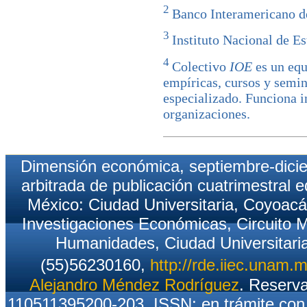
2
Banco Interamericano d
3
Instituto Nacional de E
4
Colectivo
IOE
es un equ
empíricas, cursos y semin
especializado. Funciona i
organizaciones.
Dimensión económica, septiembre-diciemb
arbitrada de publicación cuatrimestral 
México: Ciudad Universitaria, Coyoacán
Investigaciones Económicas, Circuito M
Humanidades, Ciudad Universitaria
(55)56230160,
http://rde.iiec.unam.
Alejandro Méndez Rodríguez
. Reserv
110511395200-203, ISSN: en trámite con 