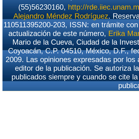
(55)56230160,
http://rde.iiec.unam.
Alejandro Méndez Rodríguez
. Reserv
110511395200-203, ISSN: en trámite con 
actualización de este número,
Erika Ma
Mario de la Cueva, Ciudad de la Inves
Coyoacán, C.P. 04510, México, D.F., fec
2009. Las opiniones expresadas por los a
editor de la publicación. Se autoriza l
publicados siempre y cuando se cite la 
public