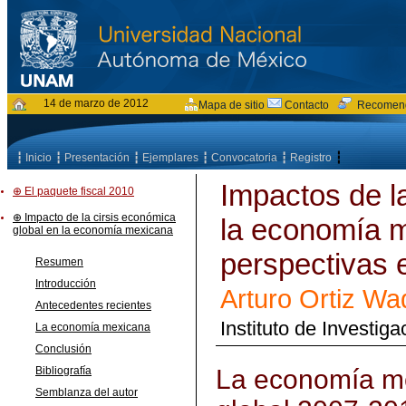
14 de marzo de 2012
Mapa de sitio
Contacto
Recomen
┇
┇ Inicio
┇ Presentación
┇ Ejemplares
┇ Convocatoria
┇ Registro
Impactos de l
⊕ El paquete fiscal 2010
⊕ Impacto de la cirsis económica
la economía 
global en la economía mexicana
perspectivas e
Resumen
Introducción
Arturo Ortiz W
Antecedentes recientes
Instituto de Investi
La economía mexicana
Conclusión
Bibliografía
La economía me
Semblanza del autor