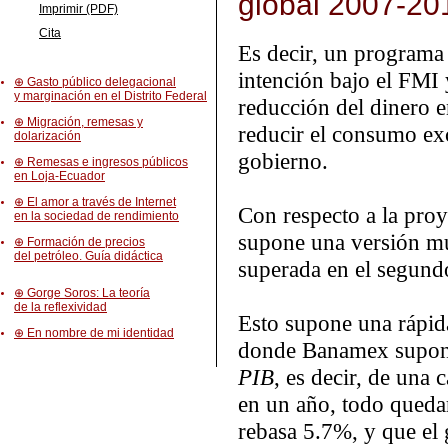
global 2007-20
Imprimir (PDF)
Cita
Es decir, un programa
intención bajo el FMI
⊕ Gasto público delegacional
y marginación en el Distrito Federal
reducción del dinero e
⊕ Migración, remesas y
reducir el consumo exc
dolarización
gobierno.
⊕ Remesas e ingresos públicos
en Loja-Ecuador
⊕ El amor a través de Internet
Con respecto a la pro
en la sociedad de rendimiento
supone una versión mu
⊕ Formación de precios
del petróleo. Guía didáctica
superada en el segund
⊕ Gorge Soros: La teoría
de la reflexividad
Esto supone una rápid
⊕ En nombre de mi identidad
donde Banamex supone
PIB
, es decir, de una
en un año, todo quedar
rebasa 5.7%, y que el 